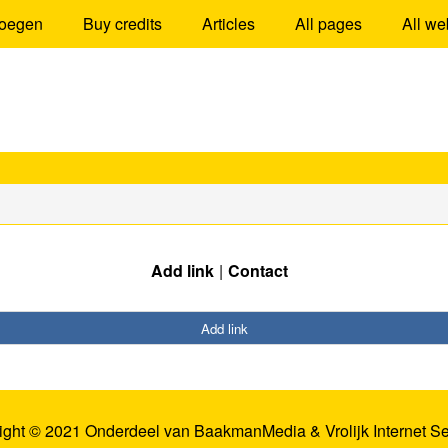
oegen
Buy credits
Articles
All pages
All we
Add link
Contact
Add link
ight © 2021 Onderdeel van
BaakmanMedia
&
Vrolijk Internet S