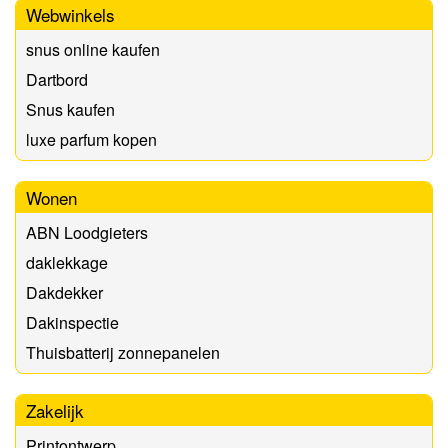
Webwinkels
snus online kaufen
Dartbord
Snus kaufen
luxe parfum kopen
Wonen
ABN Loodgieters
daklekkage
Dakdekker
Dakinspectie
Thuisbatterij zonnepanelen
Zakelijk
Printontwerp