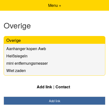
Menu +
Overige
Overige
Aanhanger kopen Awb
Heißsiegeln
mini entfernungsmesser
Wiet zaden
Add link
Contact
Add link