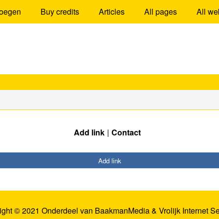
oegen
Buy credits
Articles
All pages
All we
Add link
Contact
Add link
ight © 2021 Onderdeel van
BaakmanMedia
&
Vrolijk Internet S